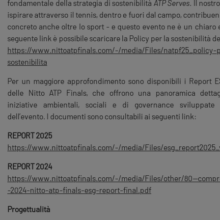
fondamentale della strategia di sostenibilità
ATP Serves
. Il nostr
ispirare attraverso il tennis, dentro e fuori dal campo, contribu
concreto anche oltre lo sport - e questo evento ne è un chiaro 
seguente link è possibile scaricare la Policy per la sostenibilità d
https://www.nittoatpfinals.com/-/media/Files/natpf25_policy-p
sostenibilita
Per un maggiore approfondimento sono disponibili i Report ES
delle Nitto ATP Finals, che offrono una panoramica dettagl
iniziative ambientali, sociali e di governance sviluppate 
dell’evento. I documenti sono consultabili ai seguenti link
:
REPORT 2025
https://www.nittoatpfinals.com/-/media/Files/esg_report2025
REPORT 2024
https://www.nittoatpfinals.com/-/media/Files/other/80--comp
-2024-nitto-atp-finals-esg-report-final.pdf
Progettualità