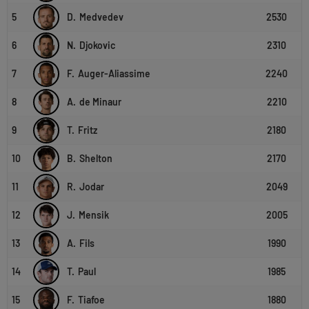
5
D.
Medvedev
2530
6
N.
Djokovic
2310
7
F.
Auger-Aliassime
2240
8
A.
de Minaur
2210
9
T.
Fritz
2180
10
B.
Shelton
2170
11
R.
Jodar
2049
12
J.
Mensik
2005
13
A.
Fils
1990
14
T.
Paul
1985
15
F.
Tiafoe
1880