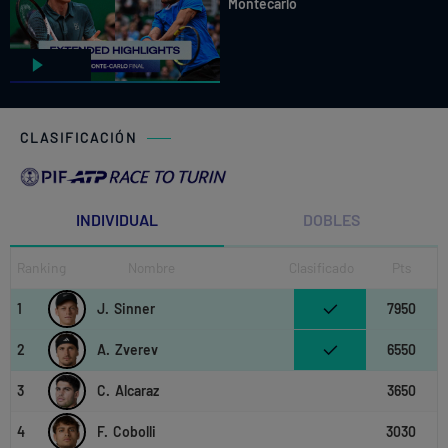
Montecarlo
CLASIFICACIÓN
INDIVIDUAL
DOBLES
Ranking
Nombre
Clasificado
Pts
1
J.
Sinner
7950
2
A.
Zverev
6550
3
C.
Alcaraz
3650
4
F.
Cobolli
3030