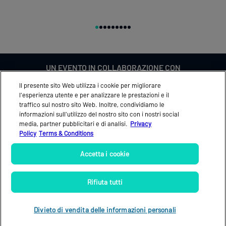
UN EVENTO IN COLLABORAZIONE CON
Il presente sito Web utilizza i cookie per migliorare
l'esperienza utente e per analizzare le prestazioni e il
traffico sul nostro sito Web. Inoltre, condividiamo le
informazioni sull'utilizzo del nostro sito con i nostri social
FEEDBACK
ACCREDITI STAMPA
media, partner pubblicitari e di analisi.
Privacy
Policy
Terms & Conditions
NEWS
PROGRAMMA UFFICIALE
PARTNERS
BIGLIETTI
Accetta i cookie
VIDEO
Rifiuta tutti
Divieto di vendita delle informazioni personali
Termini e Condizioni
|
Privacy
|
Cookies