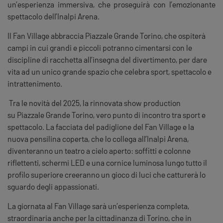
un’esperienza immersiva, che proseguirà con l’emozionante
spettacolo dell’Inalpi Arena.
Il
Fan
Village
abbraccia
Piazzale Grande Torino
, che ospiterà
campi in cui grandi e piccoli potranno cimentarsi con le
discipline di racchetta all’insegna del divertimento, per dare
vita ad un unico grande spazio che celebra sport, spettacolo e
intrattenimento.
Tra le novità del 2025, la rinnovata
show production
su Piazzale Grande Torino, vero punto di incontro tra sport e
spettacolo. La facciata del padiglione del
Fan
Village
e la
nuova pensilina coperta, che lo collega all’Inalpi Arena,
diventeranno un teatro a cielo aperto: soffitti e colonne
riflettenti, schermi LED e una cornice luminosa lungo tutto il
profilo superiore creeranno un gioco di luci che catturerà lo
sguardo degli appassionati.
La giornata al
Fan
Village
sarà un’esperienza completa,
straordinaria anche per la cittadinanza di Torino, che in