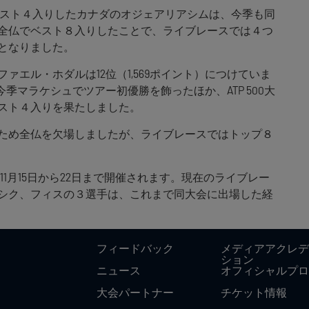
ナルズでベスト４入りしたカナダのオジェアリアシムは、今季も同
全仏でベスト８入りしたことで、ライブレースでは４つ
位となりました。
ァエル・ホダルは12位（1,569ポイント）につけていま
季マラケシュでツアー初優勝を飾ったほか、ATP 500大
スト４入りを果たしました。
ため全仏を欠場しましたが、ライブレースではトップ８
イナルズは11月15日から22日まで開催されます。現在のライブレー
シク、フィスの３選手は、これまで同大会に出場した経
フィードバック
メディアアクレデ
ション
ニュース
オフィシャルプロ
大会パートナー
チケット情報