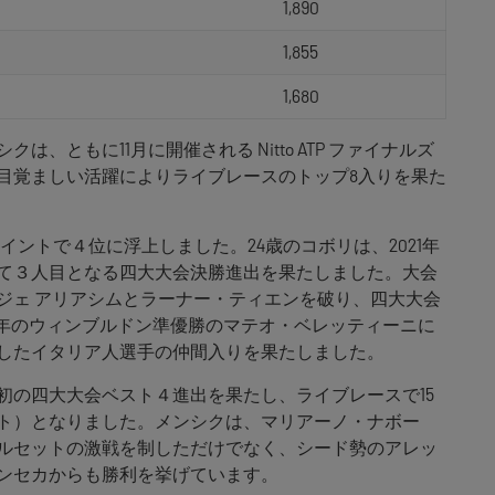
1,890
1,855
1,680
、ともに11月に開催される Nitto ATP ファイナルズ
目覚ましい活躍によりライブレースのトップ8入りを果た
ポイントで４位に浮上しました。24歳のコボリは、2021年
て３人目となる四大大会決勝進出を果たしました。大会
ジェ アリアシムとラーナー・ティエンを破り、四大大会
1年のウィンブルドン準優勝のマテオ・ベレッティーニに
したイタリア人選手の仲間入りを果たしました。
初の四大大会ベスト４進出を果たし、ライブレースで15
イント）となりました。メンシクは、マリアーノ・ナボー
ルセットの激戦を制しただけでなく、シード勢のアレッ
ンセカからも勝利を挙げています。