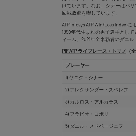
けています。なお、シナーはパリ
回戦敗退を喫しています。
ATP Infosys ATP Win/Lo
1990年代生まれの男子選手とし
ィーム、2021年全米覇者のダニ
PIF ATP ライブレース・トリノ
（全
プレーヤー
1) ヤニク・シナー
2) アレクサンダー・ズベレフ
3) カルロス・アルカラス
4) フラビオ・コボリ
5) ダニル・メドベージェフ