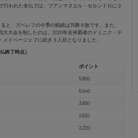
で行われた全仏では、フアンマヌエル・セルンドロに２
ss Index によると、ズベレフの今季の戦績は35勝９敗です。また、
て四大大会を制したのは、2020年全米覇者のドミニク・テ
ル・メドベージェフに続き３人目となりました。
仏終了時点）
ポイント
5,900
5,040
3,650
2,620
2,220