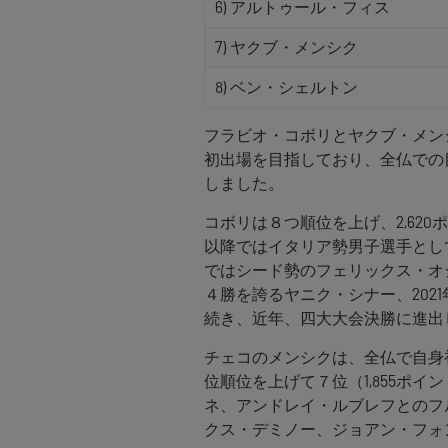
6) アルトゥール・フィス
7) ヤクブ・メンシク
8) ベン・シェルトン
フラビオ・コボリとヤクブ・メンシクは
初出場を目指しており、全仏での
しました。
コボリは８つ順位を上げ、2,620
以降ではイタリア勢男子選手とし
ではシード勢のフェリックス・オ
４勝を誇るヤニク・シナー、202
続き、近年、四大大会決勝に進出
チェコのメンシクは、全仏で自身
位順位を上げて７位（1,855ポ
ネ、アンドレイ・ルブレフとのフ
クス・デミノー、ジョアン・フォ