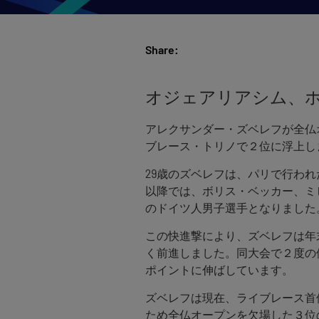
Share:
オジェアリアシム、
アレクサンダー・ズベレフが全仏オー
ブレース・トリノで２位に浮上し
29歳のズベレフは、パリで行われ
以降では、ボリス・ベッカー、ミ
のドイツ人男子選手となりました
この快進撃により、ズベレフは年末に
く前進しました。同大会で２度の優
ポイントに伸ばしています。
ズベレフは現在、ライブレース首
ため全仏オープンを欠場した３位の