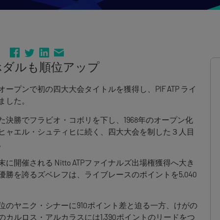
ホダルも順位アップ
プンで初の四大大会タイトルを獲得し、PIF ATP ライ
ました。
た決勝でフラビオ・コボリを下し、1968年のオープン化
ヒャエル・シュティヒに続く、四大大会を制した３人目
。
開催される Nitto ATPファイナルズ出場権獲得へ大き
勝を誇るズベレフは、ライブレースのポイントを5,040
位のヤニク・シナーに910ポイント差と迫る一方、けがの
カルロス・アルカラスには1,390ポイントのリードをつ