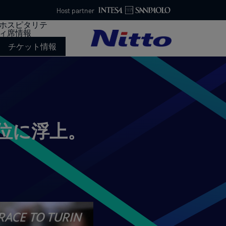
Host partner
ホスピタリテ
ィ席情報
チケット情報
位に浮上。