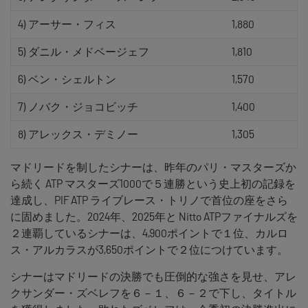
4) アーサー・フィス
1,880
5) ダニル・メドベージェフ
1,810
6) ベン・シェルトン
1,570
7) ノバク・ジョコビッチ
1,400
8) アレックス・デミノー
1,305
マドリードを制したシナーは、昨年のパリ・マスターズか
ら続く ATP マスターズ1000で５連勝という史上初の記録を
達成し、PIF ATP ライブレース・トリノで首位の座をさら
に固めました。2024年、2025年と Nitto ATPファイナルズを
２連覇しているシナーは、4,900ポイントで１位、カルロ
ス・アルカラスが3,650ポイントで２位につけています。
シナーはマドリードの決勝でも圧倒的な強さを見せ、アレ
クサンダー・ズベレフを６－１、６－２で下し、タイトル