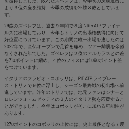
を獲得しました。敗れたズベレフは、今季初の決勝進出に
より３位の座を維持、今季の成績を26勝８敗としていま
す。
29歳のズベレフは、過去９年間で８度 Nitto ATP ファイナ
ルズに出場しており、今年もトリノの出場権獲得に向けて
好位置につけています。この期間に唯一出場を逃したのは
2022年で、全仏オープンで足首を痛め、ツアー離脱を余儀
なくされた年でした。ズベレフは２位のアルカラスとの差
を710ポイントに縮め、４位のフィスには1,060ポイント差
をつけています。
イタリアのフラビオ・コボッリは、PIF ATP ライブレー
ス・トリノで９位に浮上し、シーズン最終戦の初出場へ前
進しています。昨年のトリノでは、地元ファンはシナーと
ロレンツォ・ムゼッティの２人のイタリア勢を応援するこ
とができました。今年はコボッリがそこに加わる可能性が
あります。
1,270ポイントのコボッリの上位には、史上最多となる７度