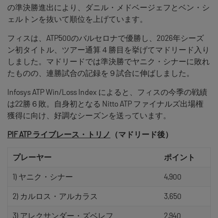
の準決勝進出により、ダニル・メドベージェフとベン・シ
ェルトンを抜いて順位を上げています。
フィスは、ATP500のバルセロナで優勝し、2026年シーズ
ン初タイトル、ツアー通算４勝目を挙げてマドリード入り
しました。マドリードでは準決勝でヤニク・シナーに敗れ
たものの、連勝試合の記録を９試合に伸ばしました。
Infosys ATP Win/Loss Index によると、フィスの今季の戦績
は22勝６敗。自身初となる Nitto ATP ファイナルズ出場権
獲得に向け、好調なシーズンを送っています。
PIF ATP ライブレース・トリノ
（マドリード後）
プレーヤー
ポイント
1) ヤニク・シナー
4,900
2) カルロス・アルカラス
3,650
3) アレクサンダー・ズベレフ
2,940