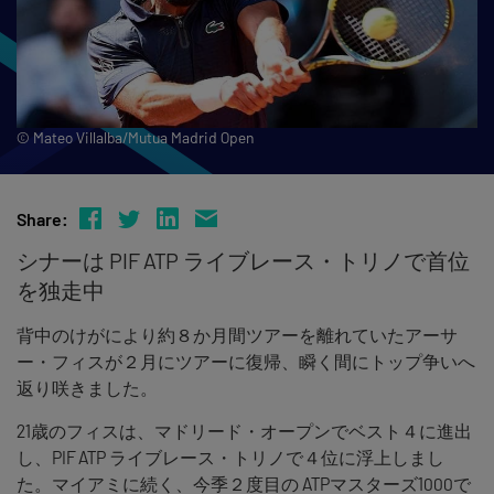
© Mateo Villalba/Mutua Madrid Open
Share:
シナーは PIF ATP ライブレース・トリノで首位
を独走中
背中のけがにより約８か月間ツアーを離れていたアーサ
ー・フィスが２月にツアーに復帰、瞬く間にトップ争いへ
返り咲きました。
21歳のフィスは、マドリード・オープンでベスト４に進出
し、PIF ATP ライブレース・トリノで４位に浮上しまし
た。マイアミに続く、今季２度目の ATPマスターズ1000で